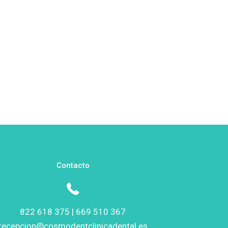
Contacto
822 618 375 |
669 510 367
recepcion@cosmodentclinicadental.es