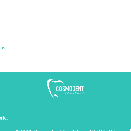
más
rla,