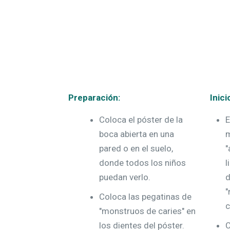
Preparación:
Inici
Coloca el póster de la
E
boca abierta en una
m
pared o en el suelo,
"
donde todos los niños
l
puedan verlo.
d
"
Coloca las pegatinas de
c
"monstruos de caries" en
los dientes del póster.
C