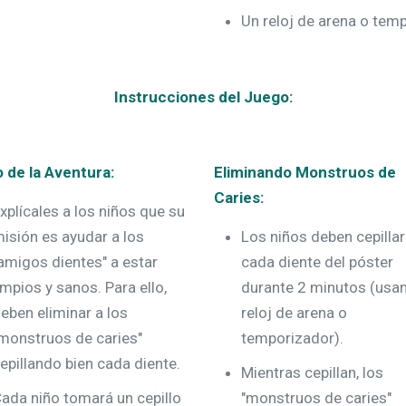
Un reloj de arena o tem
Instrucciones del Juego:
o de la Aventura:
Eliminando Monstruos de
Caries:
xplícales a los niños que su
isión es ayudar a los
Los niños deben cepillar
amigos dientes" a estar
cada diente del póster
impios y sanos. Para ello,
durante 2 minutos (usan
eben eliminar a los
reloj de arena o
monstruos de caries"
temporizador).
epillando bien cada diente.
Mientras cepillan, los
ada niño tomará un cepillo
"monstruos de caries"